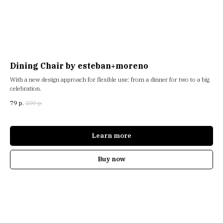
Dining Chair by esteban+moreno
With a new design approach for flexible use: from a dinner for two to a big
celebration.
79
р.
200
р.
Learn more
Buy now