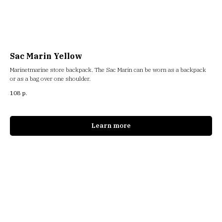
Sac Marin Yellow
Marinetmarine store backpack. The Sac Marin can be worn as a backpack
or as a bag over one shoulder.
108
р.
Learn more