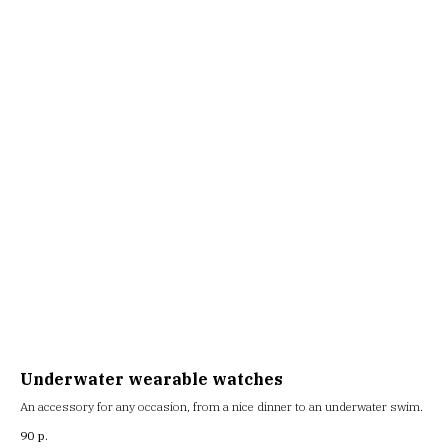
ОСТАВЬТЕ ЗАЯВКУ
НА СОЗДАНИЕ УНИКАЛЬНОЙ
КАРТИНЫ ИЛИ ДЕКОРА
Underwater wearable watches
An accessory for any occasion, from a nice dinner to an underwater swim.
90
р.