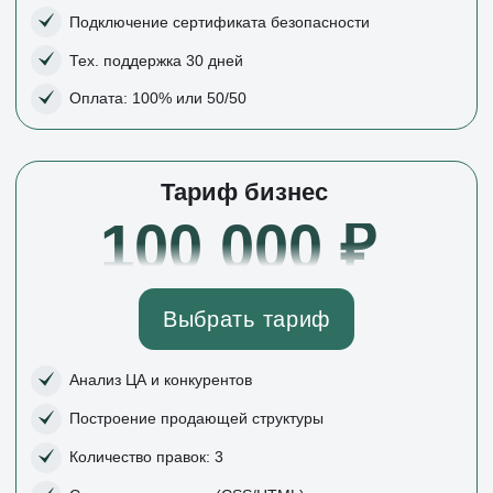
Построение продающей структуры
Количество правок: 3
Сложная анимация (CSS/HTML)
Тестирование всех функциональных элементов
Проверка кроссбраузерности и адаптивности
Базовое SEO-описание (title/description, H1,)
Защита от копирования
Создание страницы «Спасибо»
Создание страницы «404»
Настройка файлов Cookie
Оптимизация скорости загрузки страниц
Подключение сертификата безопасности
Создание политики конфиденциальности
Тех. поддержка 90 дней
Оплата: 100%, 50/50 или рассрочка до 3-х мес.
Данный
расчёт является предварительным
и не представляет собой финальную стоимость услуг.