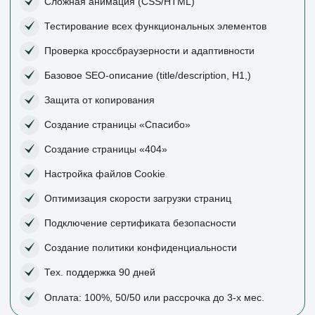
Окончательная цена устанавливается
после
заполнения
брифа
и
согласования всех деталей
работы
с исполнителем
.
© 2025, Степанов Виктор Константинович
Самозанятый
ИНН: 241302240587
VectarAds@yandex.ru
+7 (904) 636 96-29
Переходя по ссылкам, вы будете перенаправлены
в выбранный мессенджер.
Все права защищены.
Договор оферты
Политика конфиденциальности
Согласие на обработку персональных данных
Оператор персональных данных: Степанов
Виктор Константинович
Регистрационный номер: 78-26-209613
Копировать какие — либо материалы с ресурса запрещено.
Делать это можно только с письменного разрешения
правообладателя или со ссылкой на сайт — источник.